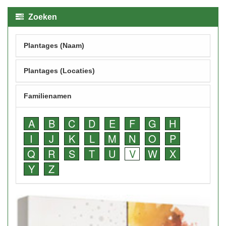
Zoeken
Plantages (Naam)
Plantages (Locaties)
Familienamen
A
B
C
D
E
F
G
H
I
J
K
L
M
N
O
P
Q
R
S
T
U
V
W
X
Y
Z