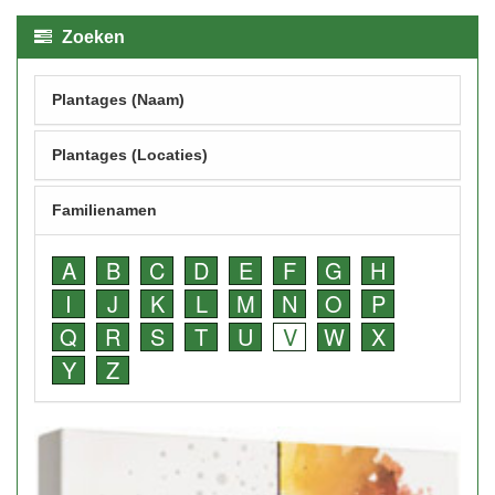
Zoeken
Plantages (Naam)
Plantages (Locaties)
Familienamen
A
B
C
D
E
F
G
H
I
J
K
L
M
N
O
P
Q
R
S
T
U
V
W
X
Y
Z