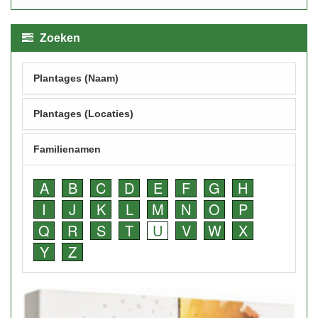
Zoeken
Plantages (Naam)
Plantages (Locaties)
Familienamen
A
B
C
D
E
F
G
H
I
J
K
L
M
N
O
P
Q
R
S
T
U
V
W
X
Y
Z