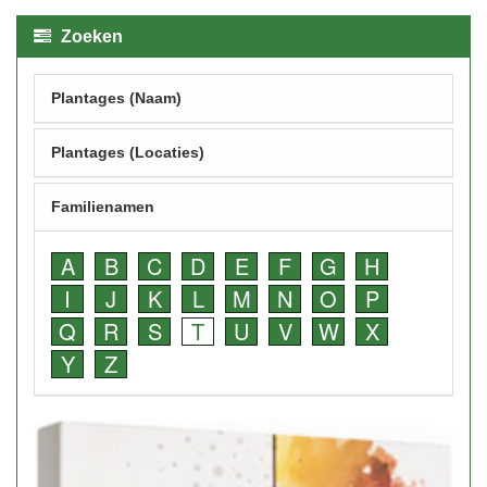
Zoeken
Plantages (Naam)
Plantages (Locaties)
Familienamen
A
B
C
D
E
F
G
H
I
J
K
L
M
N
O
P
Q
R
S
T
U
V
W
X
Y
Z