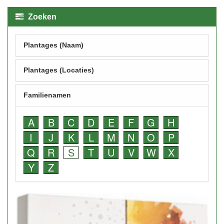
Zoeken
Plantages (Naam)
Plantages (Locaties)
Familienamen
A
B
C
D
E
F
G
H
I
J
K
L
M
N
O
P
Q
R
S
T
U
V
W
X
Y
Z