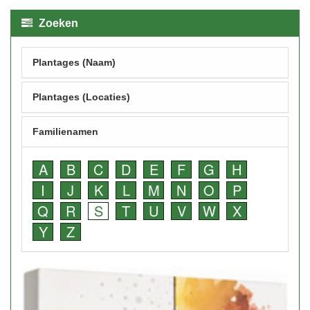
Zoeken
Plantages (Naam)
Plantages (Locaties)
Familienamen
A
B
C
D
E
F
G
H
I
J
K
L
M
N
O
P
Q
R
S
T
U
V
W
X
Y
Z