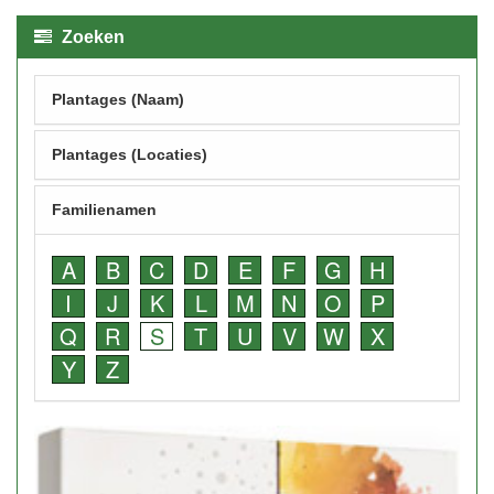
Zoeken
Plantages (Naam)
Plantages (Locaties)
Familienamen
A
B
C
D
E
F
G
H
I
J
K
L
M
N
O
P
Q
R
S
T
U
V
W
X
Y
Z