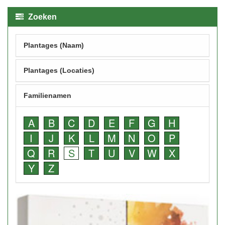
Zoeken
Plantages (Naam)
Plantages (Locaties)
Familienamen
A
B
C
D
E
F
G
H
I
J
K
L
M
N
O
P
Q
R
S
T
U
V
W
X
Y
Z