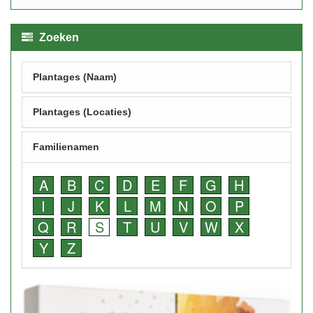
Zoeken
Plantages (Naam)
Plantages (Locaties)
Familienamen
A
B
C
D
E
F
G
H
I
J
K
L
M
N
O
P
Q
R
S
T
U
V
W
X
Y
Z