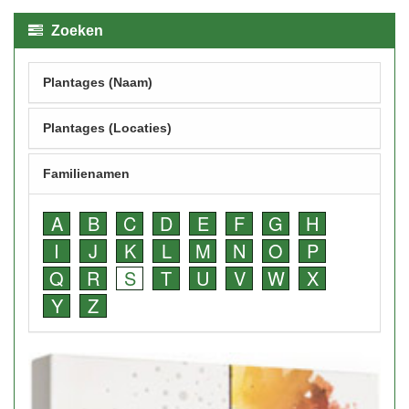
Zoeken
Plantages (Naam)
Plantages (Locaties)
Familienamen
A
B
C
D
E
F
G
H
I
J
K
L
M
N
O
P
Q
R
S
T
U
V
W
X
Y
Z