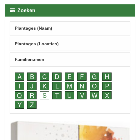
Zoeken
Plantages (Naam)
Plantages (Locaties)
Familienamen
A
B
C
D
E
F
G
H
I
J
K
L
M
N
O
P
Q
R
S
T
U
V
W
X
Y
Z