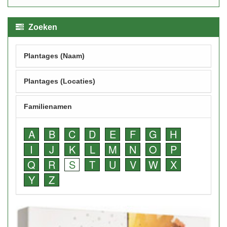
Zoeken
Plantages (Naam)
Plantages (Locaties)
Familienamen
A
B
C
D
E
F
G
H
I
J
K
L
M
N
O
P
Q
R
S
T
U
V
W
X
Y
Z