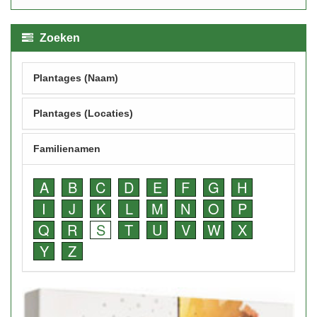
Zoeken
Plantages (Naam)
Plantages (Locaties)
Familienamen
A
B
C
D
E
F
G
H
I
J
K
L
M
N
O
P
Q
R
S
T
U
V
W
X
Y
Z