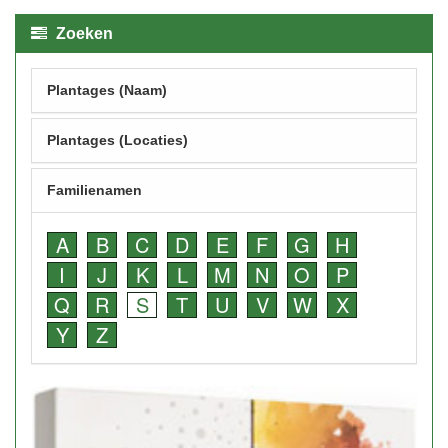
Zoeken
Plantages (Naam)
Plantages (Locaties)
Familienamen
A
B
C
D
E
F
G
H
I
J
K
L
M
N
O
P
Q
R
S
T
U
V
W
X
Y
Z