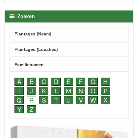
Zoeken
Plantages (Naam)
Plantages (Locaties)
Familienamen
A
B
C
D
E
F
G
H
I
J
K
L
M
N
O
P
Q
R
S
T
U
V
W
X
Y
Z