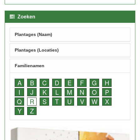
Zoeken
Plantages (Naam)
Plantages (Locaties)
Familienamen
A
B
C
D
E
F
G
H
I
J
K
L
M
N
O
P
Q
R
S
T
U
V
W
X
Y
Z