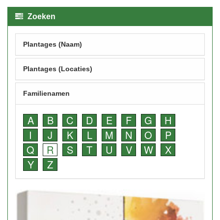
Zoeken
Plantages (Naam)
Plantages (Locaties)
Familienamen
A
B
C
D
E
F
G
H
I
J
K
L
M
N
O
P
Q
R
S
T
U
V
W
X
Y
Z