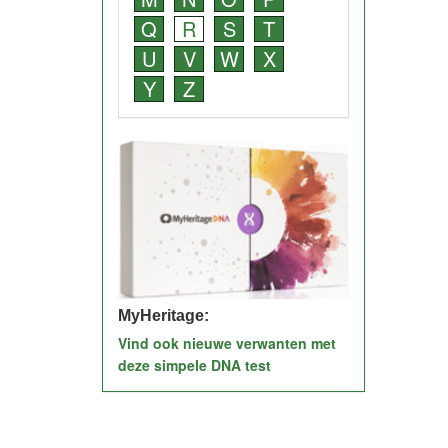
Q
R
S
T
U
V
W
X
Y
Z
MyHeritage:
Vind ook nieuwe verwanten met
deze simpele DNA test