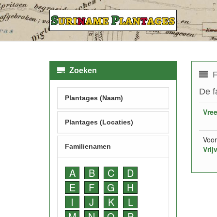
Zoeken
F
De f
Plantages (Naam)
Vre
Plantages (Locaties)
Voor
Familienamen
Vrij
A
B
C
D
E
F
G
H
I
J
K
L
M
N
O
P