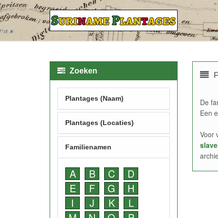
Zoeken
F
Plantages (Naam)
De fa
Een e
Plantages (Locaties)
Voor 
slave
Familienamen
archi
A
B
C
D
E
F
G
H
I
J
K
L
M
N
O
P