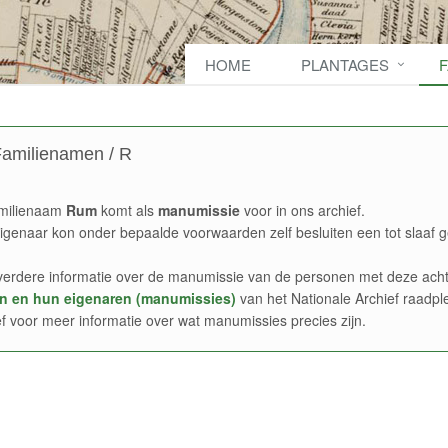
HOME
PLANTAGES
amilienamen / R
milienaam
Rum
komt als
manumissie
voor in ons archief.
igenaar kon onder bepaalde voorwaarden zelf besluiten een tot slaaf g
verdere informatie over de manumissie van de personen met deze acht
n en hun eigenaren (manumissies)
van het Nationale Archief raadpl
ef voor meer informatie over wat manumissies precies zijn.