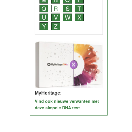
Q
R
S
T
U
V
W
X
Y
Z
MyHeritage:
Vind ook nieuwe verwanten met
deze simpele DNA test