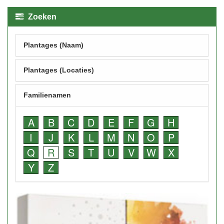
Zoeken
Plantages (Naam)
Plantages (Locaties)
Familienamen
A
B
C
D
E
F
G
H
I
J
K
L
M
N
O
P
Q
R
S
T
U
V
W
X
Y
Z