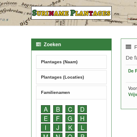
Zoeken
F
De f
Plantages (Naam)
De R
Plantages (Locaties)
Voor
Familienamen
Vrij
A
B
C
D
E
F
G
H
I
J
K
L
M
N
O
P