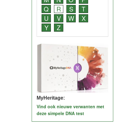
Q
R
S
T
U
V
W
X
Y
Z
MyHeritage:
Vind ook nieuwe verwanten met
deze simpele DNA test