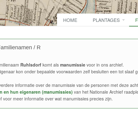
HOME
PLANTAGES
amilienamen / R
milienaam
Ruhlsdorf
komt als
manumissie
voor in ons archief.
igenaar kon onder bepaalde voorwaarden zelf besluiten een tot slaaf g
verdere informatie over de manumissie van de personen met deze acht
n en hun eigenaren (manumissies)
van het Nationale Archief raadpl
ef voor meer informatie over wat manumissies precies zijn.