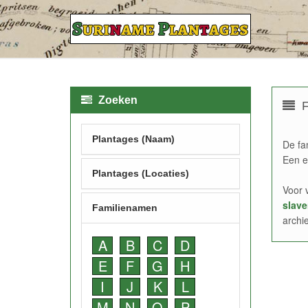
Zoeken
F
Plantages (Naam)
De fa
Een e
Plantages (Locaties)
Voor 
slave
Familienamen
archi
A
B
C
D
E
F
G
H
I
J
K
L
M
N
O
P