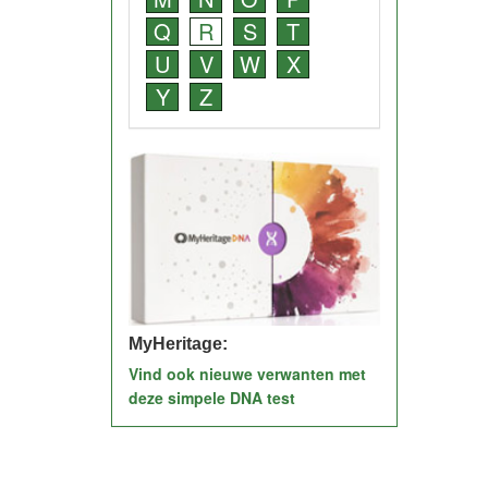
Q
R
S
T
U
V
W
X
Y
Z
MyHeritage:
Vind ook nieuwe verwanten met
deze simpele DNA test