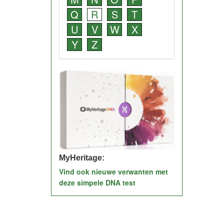
Q
R
S
T
U
V
W
X
Y
Z
MyHeritage:
Vind ook nieuwe verwanten met
deze simpele DNA test