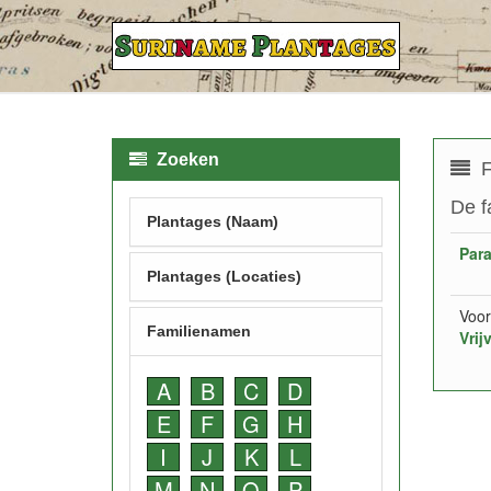
Zoeken
F
De f
Plantages (Naam)
Par
Plantages (Locaties)
Voor
Familienamen
Vrij
A
B
C
D
E
F
G
H
I
J
K
L
M
N
O
P