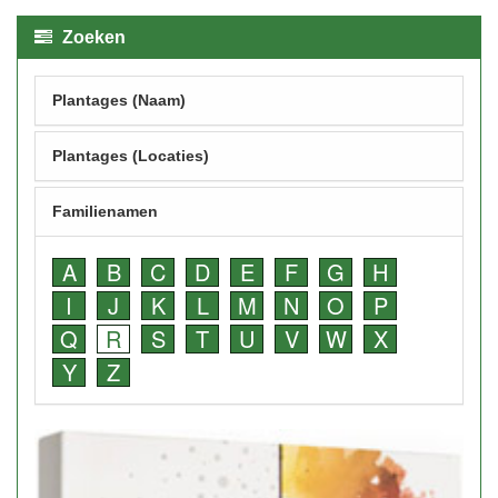
Zoeken
Plantages (Naam)
Plantages (Locaties)
Familienamen
A
B
C
D
E
F
G
H
I
J
K
L
M
N
O
P
Q
R
S
T
U
V
W
X
Y
Z