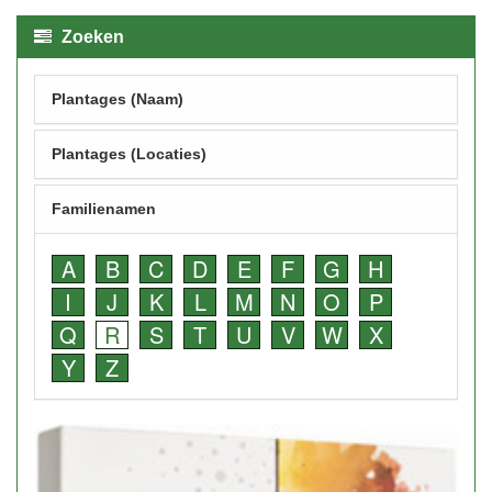
Zoeken
Plantages (Naam)
Plantages (Locaties)
Familienamen
A
B
C
D
E
F
G
H
I
J
K
L
M
N
O
P
Q
R
S
T
U
V
W
X
Y
Z