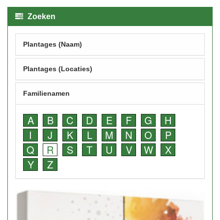
Zoeken
Plantages (Naam)
Plantages (Locaties)
Familienamen
A
B
C
D
E
F
G
H
I
J
K
L
M
N
O
P
Q
R
S
T
U
V
W
X
Y
Z