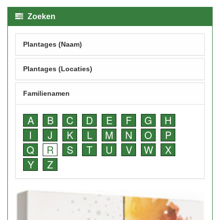
Zoeken
Plantages (Naam)
Plantages (Locaties)
Familienamen
A
B
C
D
E
F
G
H
I
J
K
L
M
N
O
P
Q
R
S
T
U
V
W
X
Y
Z