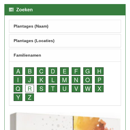
Zoeken
Plantages (Naam)
Plantages (Locaties)
Familienamen
A
B
C
D
E
F
G
H
I
J
K
L
M
N
O
P
Q
R
S
T
U
V
W
X
Y
Z