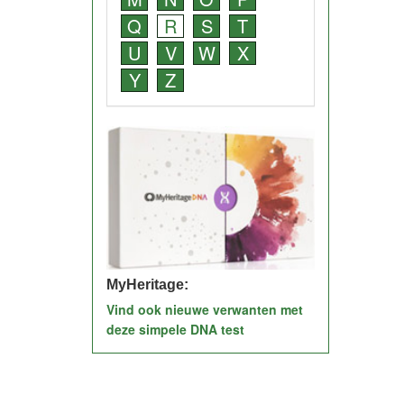
Q
R
S
T
U
V
W
X
Y
Z
MyHeritage:
Vind ook nieuwe verwanten met
deze simpele DNA test