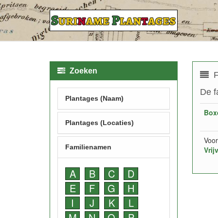
Zoeken
F
De f
Plantages (Naam)
Box
Plantages (Locaties)
Voor
Familienamen
Vrij
A
B
C
D
E
F
G
H
I
J
K
L
M
N
O
P