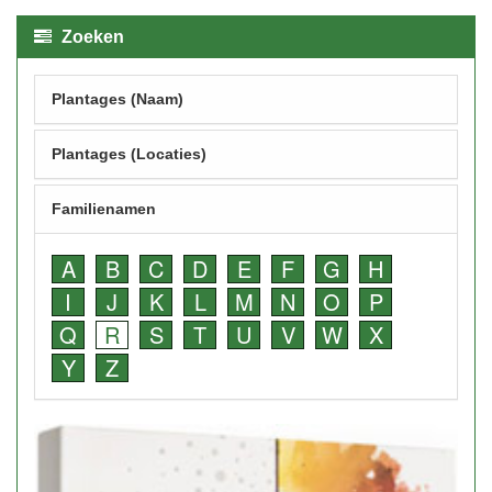
Zoeken
Plantages (Naam)
Plantages (Locaties)
Familienamen
A
B
C
D
E
F
G
H
I
J
K
L
M
N
O
P
Q
R
S
T
U
V
W
X
Y
Z