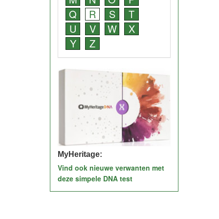
Q
R
S
T
U
V
W
X
Y
Z
MyHeritage:
Vind ook nieuwe verwanten met
deze simpele DNA test