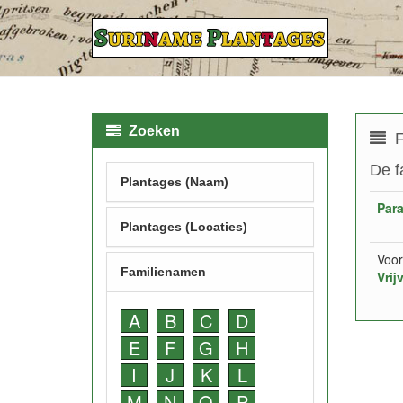
Zoeken
F
De f
Plantages (Naam)
Par
Plantages (Locaties)
Voor
Familienamen
Vrij
A
B
C
D
E
F
G
H
I
J
K
L
M
N
O
P