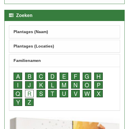
Zoeken
Plantages (Naam)
Plantages (Locaties)
Familienamen
A
B
C
D
E
F
G
H
I
J
K
L
M
N
O
P
Q
R
S
T
U
V
W
X
Y
Z