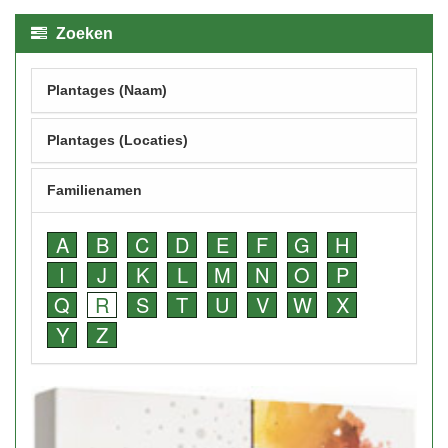
Zoeken
Plantages (Naam)
Plantages (Locaties)
Familienamen
A
B
C
D
E
F
G
H
I
J
K
L
M
N
O
P
Q
R
S
T
U
V
W
X
Y
Z