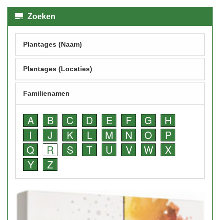
Zoeken
Plantages (Naam)
Plantages (Locaties)
Familienamen
A
B
C
D
E
F
G
H
I
J
K
L
M
N
O
P
Q
R
S
T
U
V
W
X
Y
Z