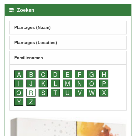
Zoeken
Plantages (Naam)
Plantages (Locaties)
Familienamen
A
B
C
D
E
F
G
H
I
J
K
L
M
N
O
P
Q
R
S
T
U
V
W
X
Y
Z