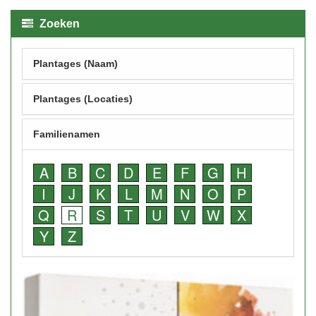
Zoeken
Plantages (Naam)
Plantages (Locaties)
Familienamen
A
B
C
D
E
F
G
H
I
J
K
L
M
N
O
P
Q
R
S
T
U
V
W
X
Y
Z