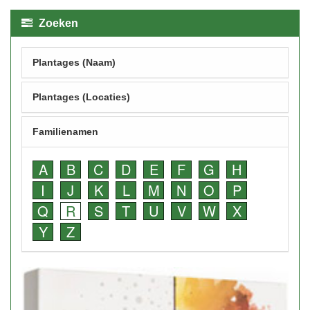
Zoeken
Plantages (Naam)
Plantages (Locaties)
Familienamen
A
B
C
D
E
F
G
H
I
J
K
L
M
N
O
P
Q
R
S
T
U
V
W
X
Y
Z