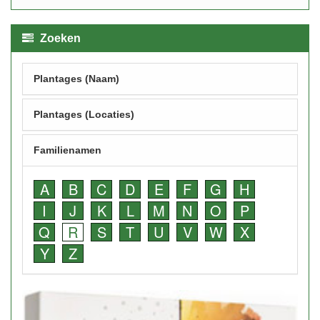
Zoeken
Plantages (Naam)
Plantages (Locaties)
Familienamen
A
B
C
D
E
F
G
H
I
J
K
L
M
N
O
P
Q
R
S
T
U
V
W
X
Y
Z