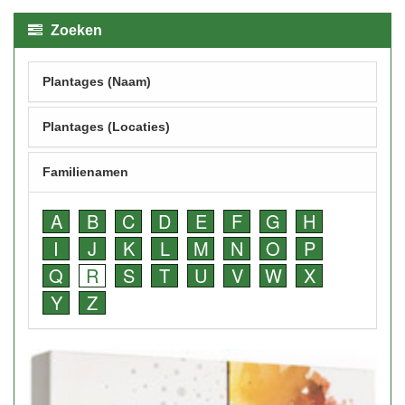
Zoeken
Plantages (Naam)
Plantages (Locaties)
Familienamen
A
B
C
D
E
F
G
H
I
J
K
L
M
N
O
P
Q
R
S
T
U
V
W
X
Y
Z