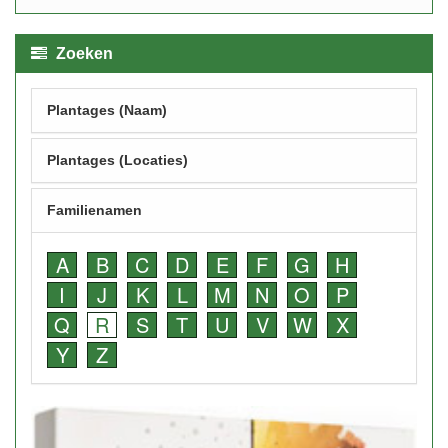
Zoeken
Plantages (Naam)
Plantages (Locaties)
Familienamen
A
B
C
D
E
F
G
H
I
J
K
L
M
N
O
P
Q
R
S
T
U
V
W
X
Y
Z