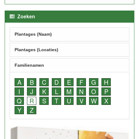
Zoeken
Plantages (Naam)
Plantages (Locaties)
Familienamen
A
B
C
D
E
F
G
H
I
J
K
L
M
N
O
P
Q
R
S
T
U
V
W
X
Y
Z