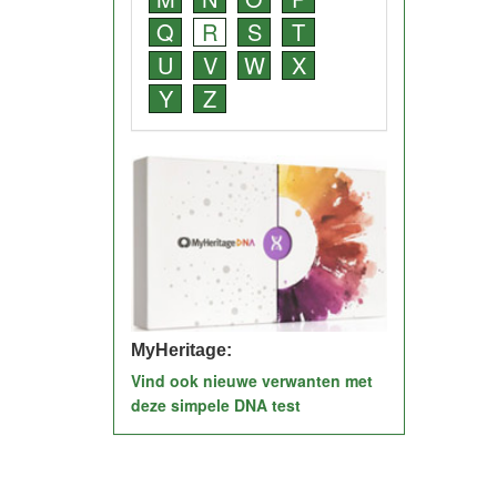
Q
R
S
T
U
V
W
X
Y
Z
MyHeritage:
Vind ook nieuwe verwanten met
deze simpele DNA test