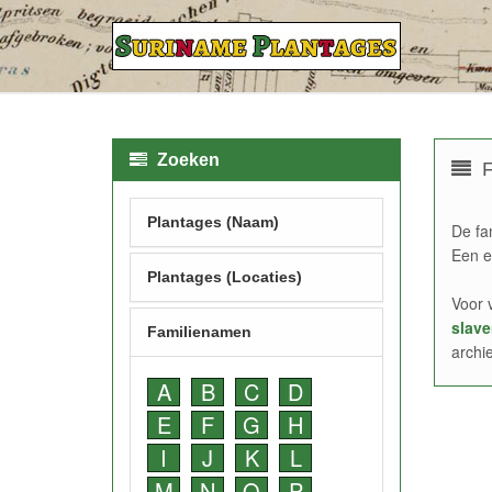
Zoeken
F
Plantages (Naam)
De fa
Een e
Plantages (Locaties)
Voor 
slave
Familienamen
archi
A
B
C
D
E
F
G
H
I
J
K
L
M
N
O
P