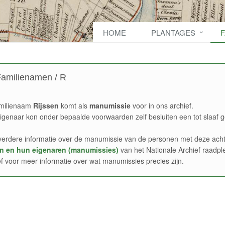
HOME
PLANTAGES
amilienamen / R
milienaam
Rijssen
komt als
manumissie
voor in ons archief.
igenaar kon onder bepaalde voorwaarden zelf besluiten een tot slaaf g
verdere informatie over de manumissie van de personen met deze acht
n en hun eigenaren (manumissies)
van het Nationale Archief raadpl
ef voor meer informatie over wat manumissies precies zijn.