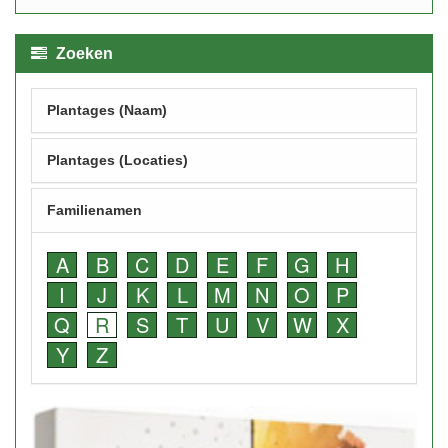
Zoeken
Plantages (Naam)
Plantages (Locaties)
Familienamen
A
B
C
D
E
F
G
H
I
J
K
L
M
N
O
P
Q
R
S
T
U
V
W
X
Y
Z