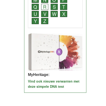
Q
R
S
T
U
V
W
X
Y
Z
MyHeritage:
Vind ook nieuwe verwanten met
deze simpele DNA test