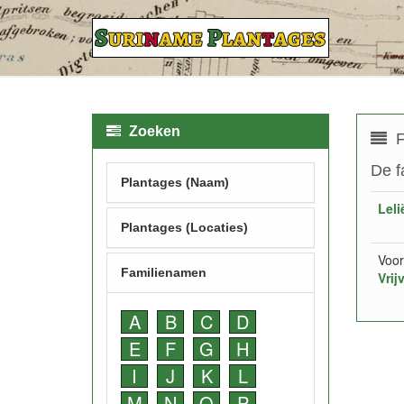
Zoeken
F
De f
Plantages (Naam)
Leli
Plantages (Locaties)
Voor
Familienamen
Vrij
A
B
C
D
E
F
G
H
I
J
K
L
M
N
O
P