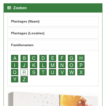
Zoeken
Plantages (Naam)
Plantages (Locaties)
Familienamen
A
B
C
D
E
F
G
H
I
J
K
L
M
N
O
P
Q
R
S
T
U
V
W
X
Y
Z