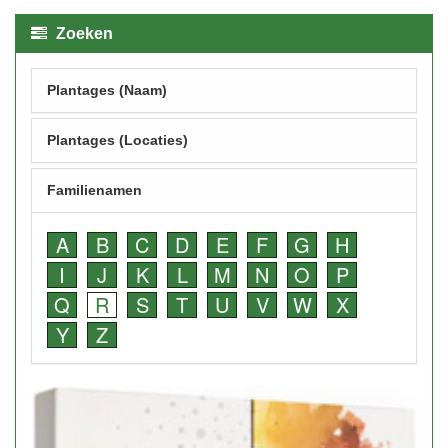
Zoeken
Plantages (Naam)
Plantages (Locaties)
Familienamen
A
B
C
D
E
F
G
H
I
J
K
L
M
N
O
P
Q
R
S
T
U
V
W
X
Y
Z