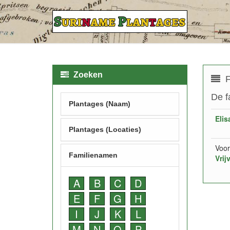
Zoeken
F
De f
Plantages (Naam)
Eli
Plantages (Locaties)
Voor
Familienamen
Vrij
A
B
C
D
E
F
G
H
I
J
K
L
M
N
O
P