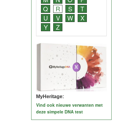
Q
R
S
T
U
V
W
X
Y
Z
MyHeritage:
Vind ook nieuwe verwanten met
deze simpele DNA test