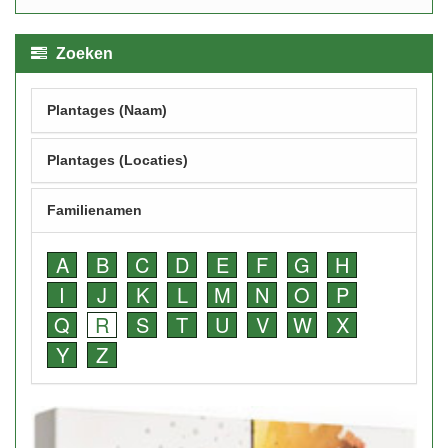
Zoeken
Plantages (Naam)
Plantages (Locaties)
Familienamen
A
B
C
D
E
F
G
H
I
J
K
L
M
N
O
P
Q
R
S
T
U
V
W
X
Y
Z