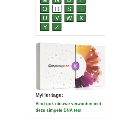
Q
R
S
T
U
V
W
X
Y
Z
MyHeritage:
Vind ook nieuwe verwanten met
deze simpele DNA test