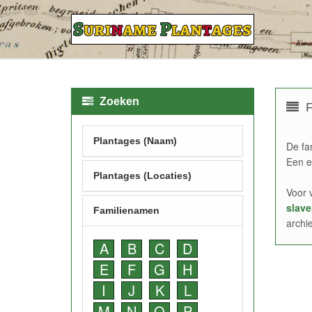
Zoeken
F
Plantages (Naam)
De fa
Een e
Plantages (Locaties)
Voor 
slave
Familienamen
archi
A
B
C
D
E
F
G
H
I
J
K
L
M
N
O
P