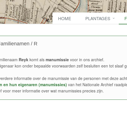
HOME
PLANTAGES
amilienamen / R
milienaam
Reyk
komt als
manumissie
voor in ons archief.
igenaar kon onder bepaalde voorwaarden zelf besluiten een tot slaaf g
verdere informatie over de manumissie van de personen met deze acht
n en hun eigenaren (manumissies)
van het Nationale Archief raadpl
ef voor meer informatie over wat manumissies precies zijn.