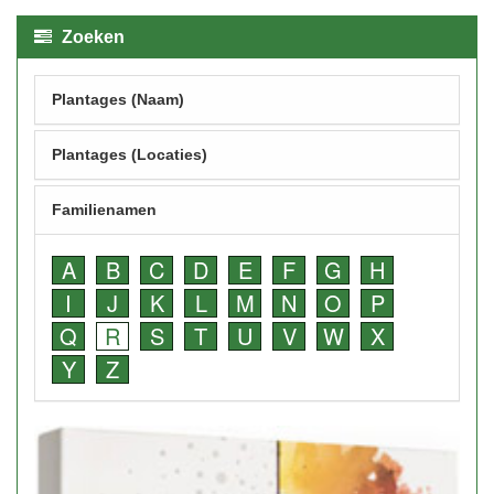
Zoeken
Plantages (Naam)
Plantages (Locaties)
Familienamen
A
B
C
D
E
F
G
H
I
J
K
L
M
N
O
P
Q
R
S
T
U
V
W
X
Y
Z